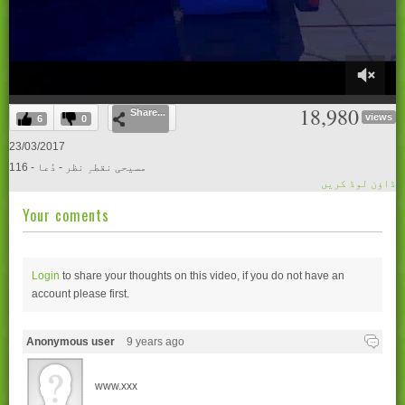
0
18,980
Share...
of
views
6
0
29
minutes,
23/03/2017
28
116 - مسیحی نقطہِ نظر - دُعا
seconds
ڈاؤن لوڈ کریں
Your coments
Login
to share your thoughts on this video, if you do not have an
account please
first.
Anonymous user
9 years ago
www.xxx