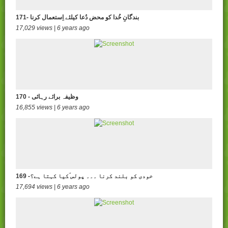
171- بندگانِ خُدا کو محض دُعا کیلئے اِستعمال کرنا
17,029 views | 6 years ago
170 - وظیفہ برائے رہائی
16,855 views | 6 years ago
169 -خودی کو بلند کرنا ۔۔۔ پولس ؔکیا کہتا ہے؟
17,694 views | 6 years ago