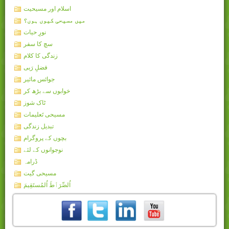
اسلام اور مسیحیت
میں مسیحی کیوں ہوں؟
نورِ حیات
سچ کا سفر
زندگی کا کلام
فضلِ رَبی
جوائس مائیر
خوابوں سے بڑھ کر
ٹاک شوز
مسیحی تَعلیمات
تبدیل زندگی
بچوں کے پروگرام
نوجوانوں کے لئے
ڈرامہ
مسیحی گیت
اُلصِّرَٲطَ اُلمُستَقِيمَ