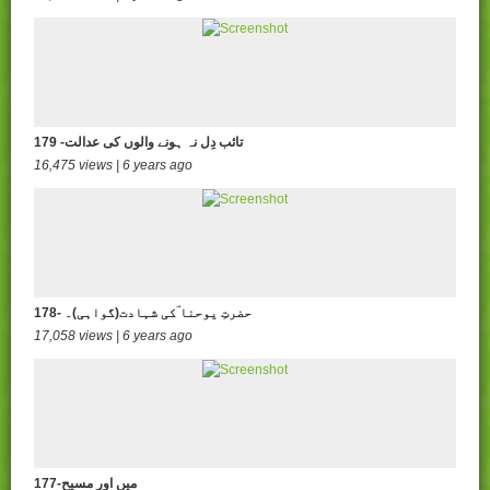
179 -تائب دِل نہ ہونے والوں کی عدالت
16,475 views | 6 years ago
178- حضرتِ یوحنا ؔکی شہادت(گواہی)۔
17,058 views | 6 years ago
177-میں اور مسیح