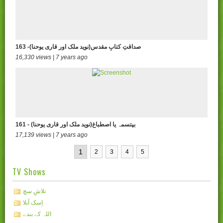
163 -صداقتِ کتابِ مقدس(نوید ملک اور قاری یوحنا)
16,330 views | 7 years ago
161 - (بپتسمہ یا اصطباغ(نوید ملک اور قاری یوحنا
17,139 views | 7 years ago
1
2
3
4
5
TV Shows
تلاشِ سچ
اِسک آبلا
اللہ کے بندے