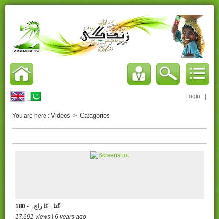
Login
|
Videos
Catagories
You are here :
>
180 - گناہ کا راج۔
17,691 views | 6 years ago