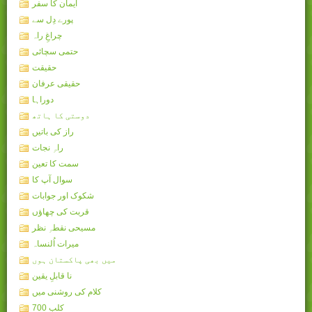
ایمان کا سفر
پورے دِل سے
چراغِ راہ
حتمی سچائی
حقیقت
حقیقی عرفان
دوراہا
دوستی کا ہاتھ
راز کی باتیں
راہِ نجات
سمت کا تعین
سوال آپ کا
شکوک اور جوابات
قربت کی چھاؤں
مسیحی نقطہِ نظر
میرات اُلنساہ
میں بھی پاکستان ہوں
نا قابلِ یقین
کلام کی روشنی میں
کلب 700