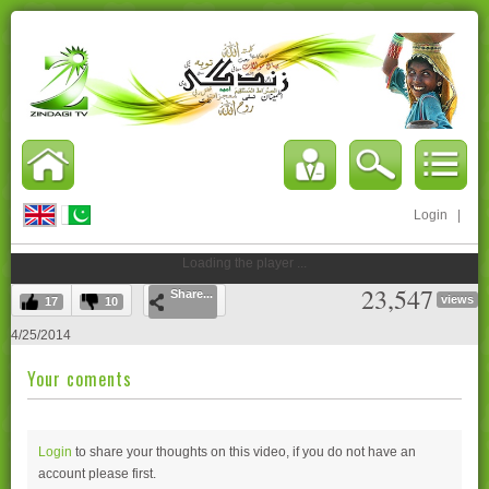
Login
|
Loading the player ...
23,547
Share...
views
17
10
4/25/2014
Your coments
Login
to share your thoughts on this video, if you do not have an
account please
first.