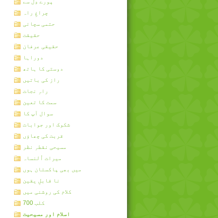
پورے دِل سے
چراغِ راہ
حتمی سچائی
حقیقت
حقیقی عرفان
دوراہا
دوستی کا ہاتھ
راز کی باتیں
راہِ نجات
سمت کا تعین
سوال آپ کا
شکوک اور جوابات
قربت کی چھاؤں
مسیحی نقطہِ نظر
میرات اُلنساہ
میں بھی پاکستان ہوں
نا قابلِ یقین
کلام کی روشنی میں
کلب 700
اسلام اور مسیحیت