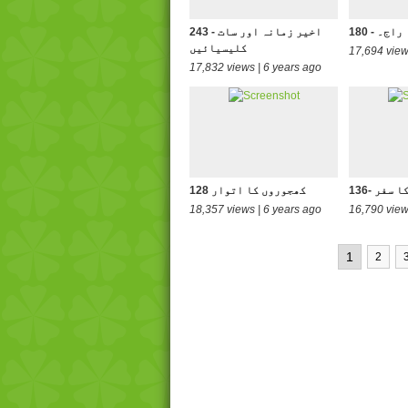
 کا راج۔
243 - اخیر زمانہ اور سات
کلیسیائیں
17,694 view
17,832 views | 6 years ago
سچ کا سفر
128 کھجوروں کا اتوار
18,357 views | 6 years ago
16,790 view
1
2