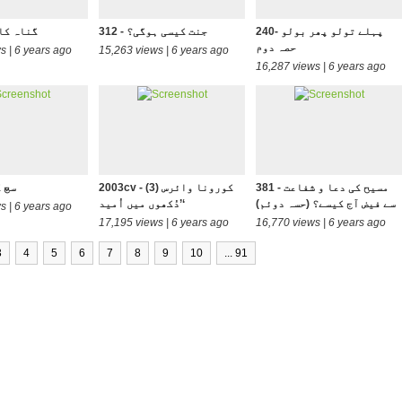
240- پہلے تولو پھر بولو
312 - جنت کيسی ہوگی؟
180 - گناہ
حصہ دوم
s | 6 years ago
15,263 views | 6 years ago
16,287 views | 6 years ago
381 - مسیح کی دعا و شفاعت
2003cv - (3) کورونا وائرس
136- 
سے فیض آج کیسے؟ (حسہ دوئم)
’دُکھوں میں اُمید‘
s | 6 years ago
17,195 views | 6 years ago
16,770 views | 6 years ago
3
4
5
6
7
8
9
10
... 91