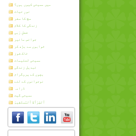
میں مسیحی کیوں ہوں؟
نورِ حیات
سچ کا سفر
زندگی کا کلام
فضلِ رَبی
جوائس مائیر
خوابوں سے بڑھ کر
ٹاک شوز
مسیحی تَعلیمات
تبدیل زندگی
بچوں کے پروگرام
نوجوانوں کے لئے
ڈرامہ
مسیحی گیت
اُلصِّرَٲطَ اُلمُستَقِيمَ