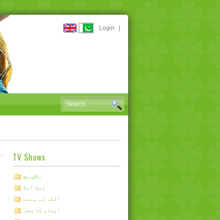
Login
|
TV Shows
تلاشِ سچ
اِسک آبلا
اللہ کے بندے
ایمان کا سفر