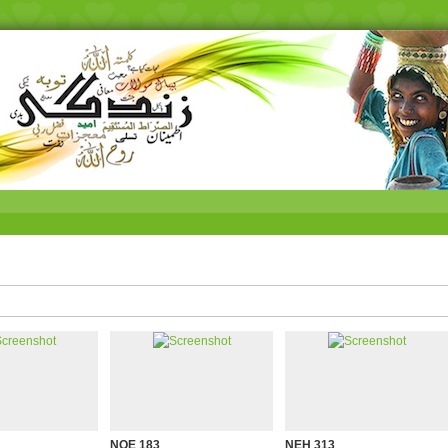
NQE 183
NEH 313