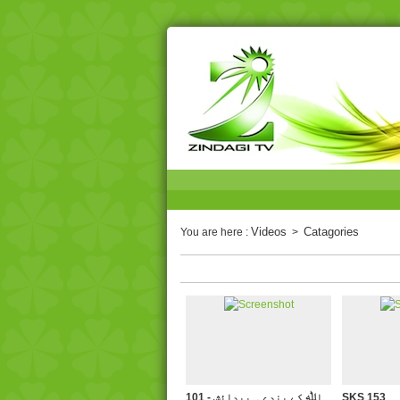
Videos
Catagories
You are here :
>
SKS 153
101 - اﷲ کے بندے ۔ پیدائش