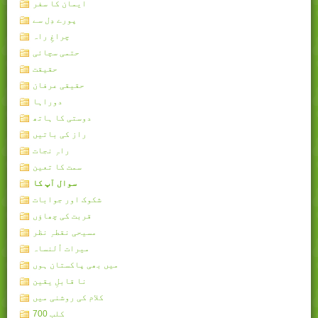
ایمان کا سفر
پورے دِل سے
چراغِ راہ
حتمی سچائی
حقیقت
حقیقی عرفان
دوراہا
دوستی کا ہاتھ
راز کی باتیں
راہِ نجات
سمت کا تعین
سوال آپ کا
شکوک اور جوابات
قربت کی چھاؤں
مسیحی نقطہِ نظر
میرات اُلنساہ
میں بھی پاکستان ہوں
نا قابلِ یقین
کلام کی روشنی میں
کلب 700