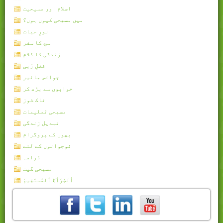
اسلام اور مسیحیت
میں مسیحی کیوں ہوں؟
نورِ حیات
سچ کا سفر
زندگی کا کلام
فضلِ رَبی
جوائس مائیر
خوابوں سے بڑھ کر
ٹاک شوز
مسیحی تَعلیمات
تبدیل زندگی
بچوں کے پروگرام
نوجوانوں کے لئے
ڈرامہ
مسیحی گیت
اُلصِّرَٲطَ اُلمُستَقِيمَ