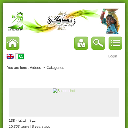
Login
|
Videos
Catagories
You are here :
>
138 - سوال آپ کا
15,303 views | 8 years ago