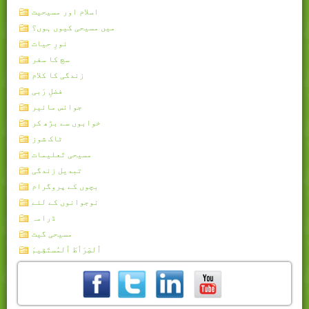
اسلام اور مسیحیت
میں مسیحی کیوں ہوں؟
نورِ حیات
سچ کا سفر
زندگی کا کلام
فضلِ رَبی
جوائس مائیر
خوابوں سے بڑھ کر
ٹاک شوز
مسیحی تَعلیمات
تبدیل زندگی
بچوں کے پروگرام
نوجوانوں کے لئے
ڈرامہ
مسیحی گیت
اُلصِّرَٲطَ اُلمُستَقِيمَ