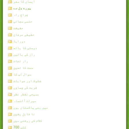
ایمان کا سفر
پورے دِل سے
چراغِ راہ
حتمی سچائی
حقیقت
حقیقی عرفان
دوراہا
دوستی کا ہاتھ
راز کی باتیں
راہِ نجات
سمت کا تعین
سوال آپ کا
شکوک اور جوابات
قربت کی چھاؤں
مسیحی نقطہِ نظر
میرات اُلنساہ
میں بھی پاکستان ہوں
نا قابلِ یقین
کلام کی روشنی میں
کلب 700