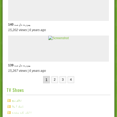
140 پورے دل سے
15,202 views | 6 years ago
139 پورے دل سے
15,267 views | 6 years ago
1
2
3
4
TV Shows
تلاشِ سچ
اِسک آبلا
اللہ کے بندے