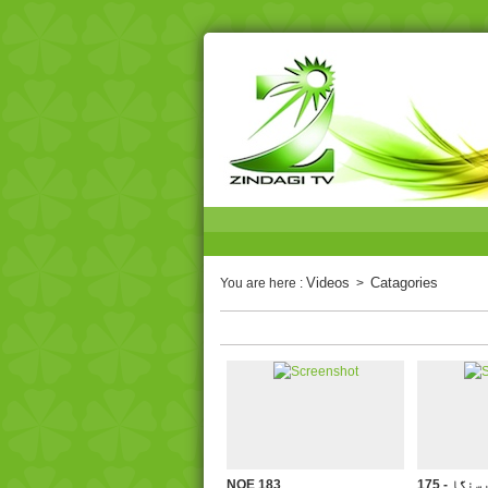
Videos
Catagories
You are here :
>
 نرسنگا
NQE 183