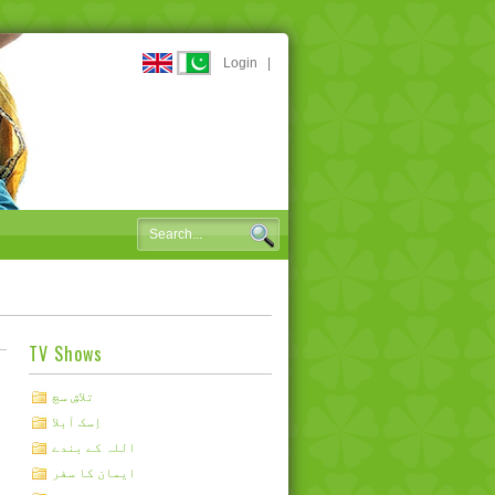
Login
|
TV Shows
تلاشِ سچ
اِسک آبلا
اللہ کے بندے
ایمان کا سفر