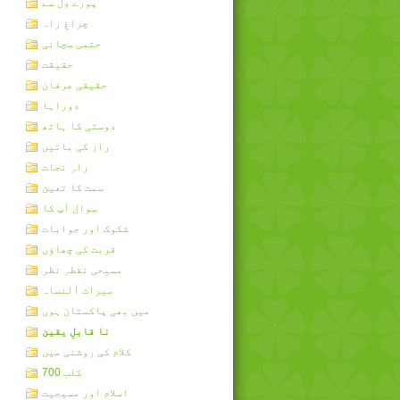
پورے دِل سے
چراغِ راہ
حتمی سچائی
حقیقت
حقیقی عرفان
دوراہا
دوستی کا ہاتھ
راز کی باتیں
راہِ نجات
سمت کا تعین
سوال آپ کا
شکوک اور جوابات
قربت کی چھاؤں
مسیحی نقطہِ نظر
میرات اُلنساہ
میں بھی پاکستان ہوں
نا قابلِ یقین
کلام کی روشنی میں
کلب 700
اسلام اور مسیحیت