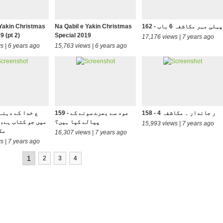
162 - پہلی مہر مکاشفہ 6 باب
Na Qabil e Yakin Christmas
 Yakin Christmas
9 (pt 2)
Special 2019
17,176 views | 7 years ago
s | 6 years ago
15,763 views | 6 years ago
158 - ر جاندار ۔ مکاشفہ 4
159 - عود سے بھرے سونے کے
پیالے کیا ہیں؟
میں جو کتاب ہے، 
15,993 views | 7 years ago
مک
16,307 views | 7 years ago
s | 7 years ago
1
2
3
4