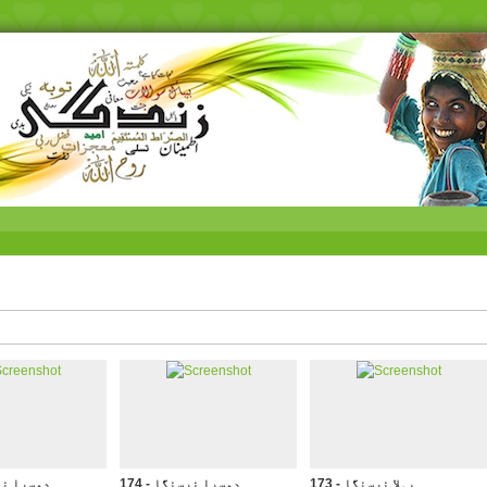
173 - پہلا نرسنگِا
174 - دوسرا نرسنگا
175 - دوسرا