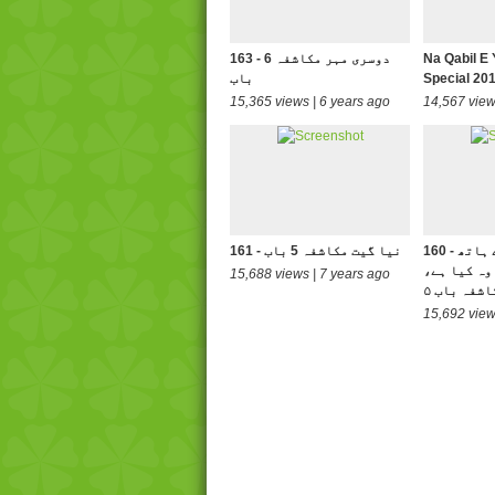
Na Qabil E
163 - دوسری مہر مکاشفہ 6
Special 201
باب
15,365 views | 6 years ago
14,567 view
160 - ع خدا کے دہنے ہاتھ
161 - نیا گیت مکاشفہ 5 باب
وہ کیا ہے،
15,688 views | 7 years ago
اشفہ باب ۵
15,692 view