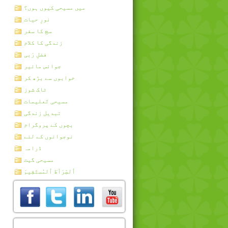
میں مسیحی کیوں ہوں؟
نورِ حیات
سچ کا سفر
زندگی کا کلام
فضلِ رَبی
جوائس مائیر
خوابوں سے بڑھ کر
ٹاک شوز
مسیحی تَعلیمات
تبدیل زندگی
بچوں کے پروگرام
نوجوانوں کے لئے
ڈرامہ
مسیحی گیت
اُلصِّرَٲطَ اُلمُستَقِيمَ