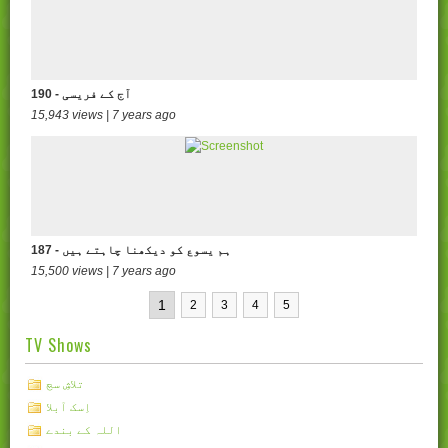
190 - آج کے فریسی
15,943 views | 7 years ago
187 - ہم یسوع کو دیکھنا چاہتے ہیں
15,500 views | 7 years ago
1
2
3
4
5
TV Shows
تلاشِ سچ
اِسک آبلا
اللہ کے بندے