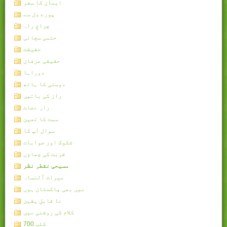
ایمان کا سفر
پورے دِل سے
چراغِ راہ
حتمی سچائی
حقیقت
حقیقی عرفان
دوراہا
دوستی کا ہاتھ
راز کی باتیں
راہِ نجات
سمت کا تعین
سوال آپ کا
شکوک اور جوابات
قربت کی چھاؤں
مسیحی نقطہِ نظر
میرات اُلنساہ
میں بھی پاکستان ہوں
نا قابلِ یقین
کلام کی روشنی میں
کلب 700