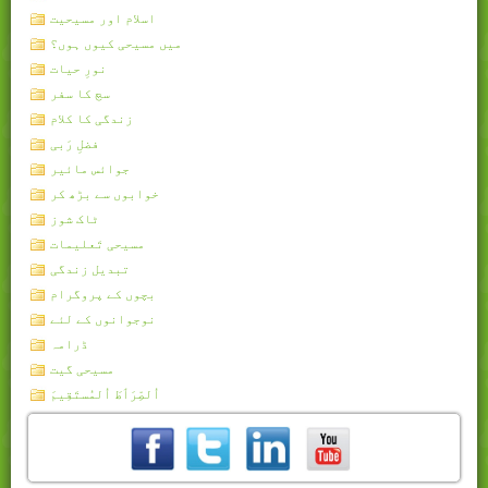
اسلام اور مسیحیت
میں مسیحی کیوں ہوں؟
نورِ حیات
سچ کا سفر
زندگی کا کلام
فضلِ رَبی
جوائس مائیر
خوابوں سے بڑھ کر
ٹاک شوز
مسیحی تَعلیمات
تبدیل زندگی
بچوں کے پروگرام
نوجوانوں کے لئے
ڈرامہ
مسیحی گیت
اُلصِّرَٲطَ اُلمُستَقِيمَ