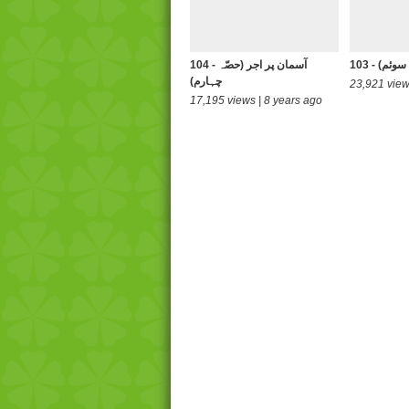
ہ سوئم)
104 - آسمان پر اجر (حصّہ
چہارم)
23,921 view
17,195 views | 8 years ago