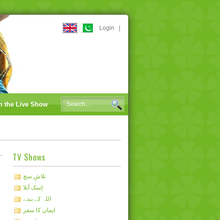
Login
|
n the Live Show
TV Shows
تلاشِ سچ
اِسک آبلا
اللہ کے بندے
ایمان کا سفر