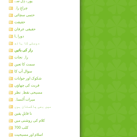
پورے دِل سے
چراغِ راہ
حتمی سچائی
حقیقت
حقیقی عرفان
دوراہا
دوستی کا ہاتھ
راز کی باتیں
راہِ نجات
سمت کا تعین
سوال آپ کا
شکوک اور جوابات
قربت کی چھاؤں
مسیحی نقطہِ نظر
میرات اُلنساہ
میں بھی پاکستان ہوں
نا قابلِ یقین
کلام کی روشنی میں
کلب 700
اسلام اور مسیحیت