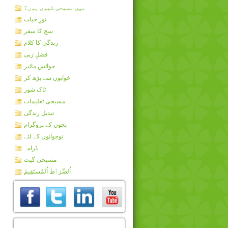
میں مسیحی کیوں ہوں؟
نورِ حیات
سچ کا سفر
زندگی کا کلام
فضلِ رَبی
جوائس مائیر
خوابوں سے بڑھ کر
ٹاک شوز
مسیحی تَعلیمات
تبدیل زندگی
بچوں کے پروگرام
نوجوانوں کے لئے
ڈرامہ
مسیحی گیت
اُلصِّرَٲطَ اُلمُستَقِيمَ