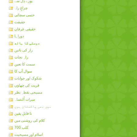
پورے دِل سے
چراغِ راہ
حتمی سچائی
حقیقت
حقیقی عرفان
دوراہا
دوستی کا ہاتھ
راز کی باتیں
راہِ نجات
سمت کا تعین
سوال آپ کا
شکوک اور جوابات
قربت کی چھاؤں
مسیحی نقطہِ نظر
میرات اُلنساہ
میں بھی پاکستان ہوں
نا قابلِ یقین
کلام کی روشنی میں
کلب 700
اسلام اور مسیحیت