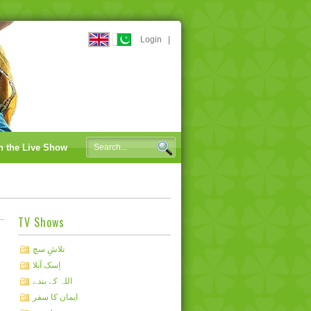
Login
|
n the Live Show
TV Shows
تلاشِ سچ
اِسک آبلا
اللہ کے بندے
ایمان کا سفر