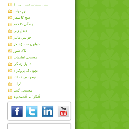
میں مسیحی کیوں ہوں؟
نورِ حیات
سچ کا سفر
زندگی کا کلام
فضلِ رَبی
جوائس مائیر
خوابوں سے بڑھ کر
ٹاک شوز
مسیحی تَعلیمات
تبدیل زندگی
بچوں کے پروگرام
نوجوانوں کے لئے
ڈرامہ
مسیحی گیت
اُلصِّرَٲطَ اُلمُستَقِيمَ