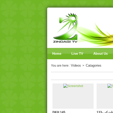
Home
Live TV
About Us
Videos
Catagories
You are here :
>
133- مسیحی مسلم تعلقات کی
DKH 145