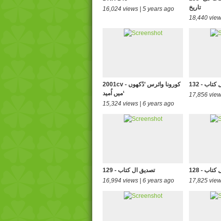
تاریخ
16,024 views | 5 years ago
18,440 view
 ال کتاب
2001cv - کورونا وائرس ’دُکھوں
میں اُمید‘
17,856 view
15,324 views | 6 years ago
 ال کتاب
129 - تصدیق ال کتاب
16,994 views | 6 years ago
17,825 view