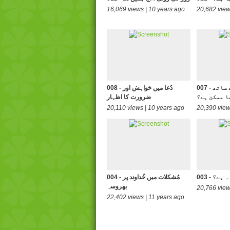
16,069 views | 10 years ago
20,682 view
007 - دل میں بدی کے ساتھ
008 - دُعا میں خواہش اور
عا ممکن ہے؟
ضرورت کا اظہار
20,110 views | 10 years ago
20,390 view
ناہ ہے؟
004 - مُشکلات میں خُداوند پر
بھروسہ
20,766 view
22,402 views | 11 years ago