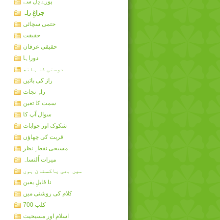
پورے دِل سے
چراغِ راہ
حتمی سچائی
حقیقت
حقیقی عرفان
دوراہا
دوستی کا ہاتھ
راز کی باتیں
راہِ نجات
سمت کا تعین
سوال آپ کا
شکوک اور جوابات
قربت کی چھاؤں
مسیحی نقطہِ نظر
میرات اُلنساہ
میں بھی پاکستان ہوں
نا قابلِ یقین
کلام کی روشنی میں
کلب 700
اسلام اور مسیحیت