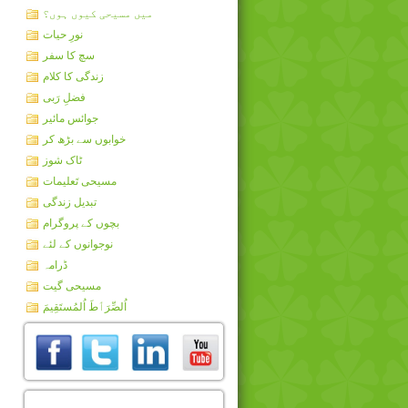
میں مسیحی کیوں ہوں؟
نورِ حیات
سچ کا سفر
زندگی کا کلام
فضلِ رَبی
جوائس مائیر
خوابوں سے بڑھ کر
ٹاک شوز
مسیحی تَعلیمات
تبدیل زندگی
بچوں کے پروگرام
نوجوانوں کے لئے
ڈرامہ
مسیحی گیت
اُلصِّرَٲطَ اُلمُستَقِيمَ