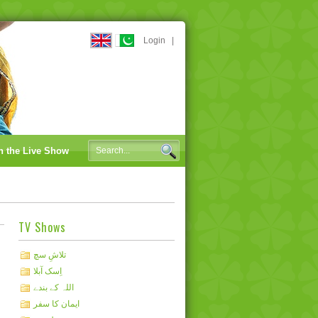
Login
|
n the Live Show
TV Shows
تلاشِ سچ
اِسک آبلا
اللہ کے بندے
ایمان کا سفر