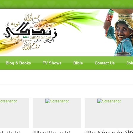
Blog & Books
TV Shows
Bible
Contact Us
Joi
009 - دُعا کے جواب میں روکاوٹیں
010 - دُعا میں ریاکاری
011 - دُعاِربانی 