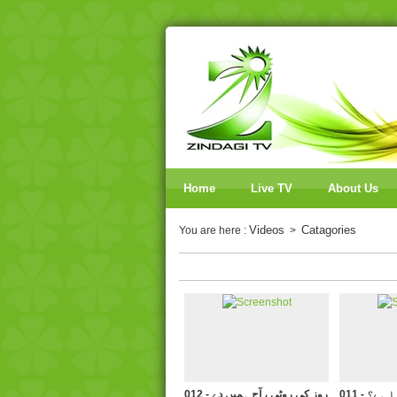
Home
Live TV
About Us
Videos
Catagories
You are here :
>
کیا ہے؟
012 - روز کی روٹی ، آج ہمیں دے